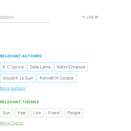
LOG IN
RELEVANT AUTHORS
R. C. Sproul
Dalai Lama
Rahm Emanuel
Ursula K. Le Guin
Kenneth H. Cooper
More Authors
RELEVANT THEMES
Son
Fear
Live
Friend
People
More Topics