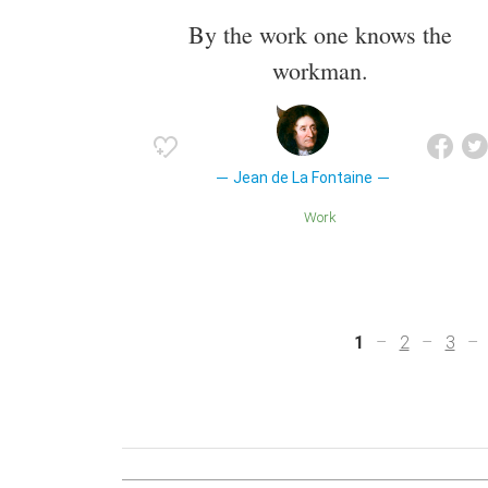
By the work one knows the
workman.
Jean de La Fontaine
Work
1
2
3