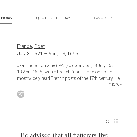
THORS
QUOTE OF THE DAY
FAVORITES
France
,
Poet
July 8
,
1621
–
April, 13, 1695.
Jean de La Fontaine (IPA: [ʒɑ̃ də la fɔ̃tɛn]; 8 July 1621 –
13 April 1695) was a French fabulist and one of the
most widely read French poets of the 17th century. He
more
is known above all for his Fables, which provided a
model for subsequent fabulists across Europe and
numerous alternative versions in France, and in
French regional languages.
Be advised that all flatterers live